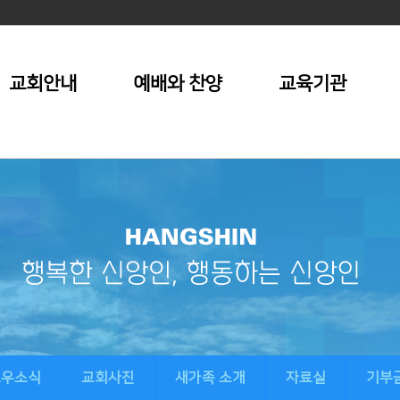
교회안내
예배와 찬양
교육기관
교우소식
교회사진
새가족 소개
자료실
기부