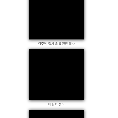
Views
김주덕 집사 & 유현진 집사
Views
이령희 성도