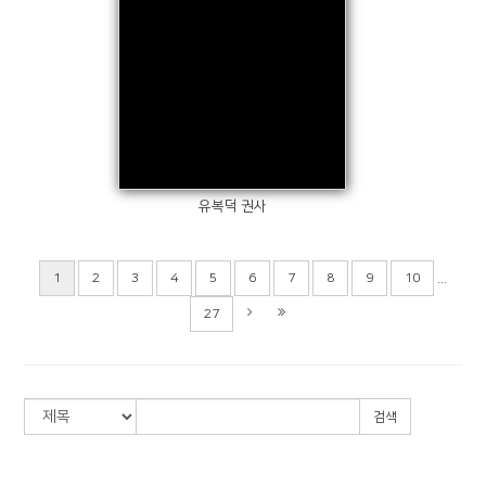
Views
유복덕 권사
...
1
2
3
4
5
6
7
8
9
10
27
검색