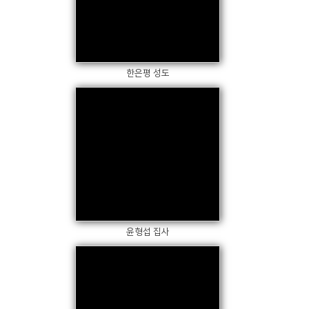
Views
한은평 성도
Views
윤형섭 집사