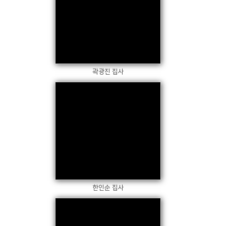
Views
곽광진 집사
Views
한인순 집사