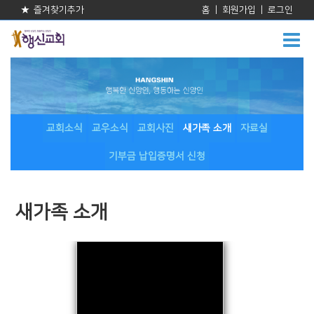
★ 즐겨찾기추가
홈
|
회원가입
|
로그인
교회소식
교우소식
교회사진
새가족 소개
자료실
기부금 납입증명서 신청
새가족 소개