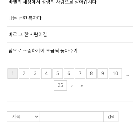
바벨의 세상에서 성령의 사람으로 살아갑시다
나는 선한 목자다
바로 그 한 사람이길
참으로 소중하기에 조금씩 놓아주기
1
2
3
4
5
6
7
8
9
10
...
25
검색