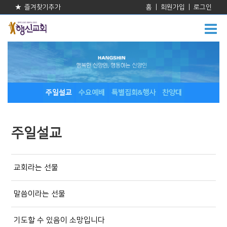
★ 즐겨찾기추가
홈
|
회원가입
|
로그인
주일설교
수요예배
특별집회&행사
찬양대
주일설교
교회라는 선물
말씀이라는 선물
기도할 수 있음이 소망입니다