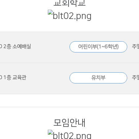
교회학교
00 2층 소예배실
주일
어린이부(1~6학년)
0 1층 교육관
주일
유치부
모임안내