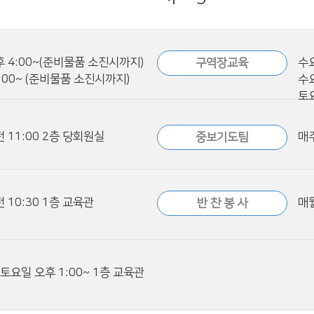
 4:00~(준비물품 소진시까지)
수
구역장교육
:00~ (준비물품 소진시까지)
수요
토요
 11:00 2층 당회원실
매주
중보기도팀
 10:30 1층 교육관
매월
반 찬 봉 사
 토요일 오후 1:00~ 1층 교육관