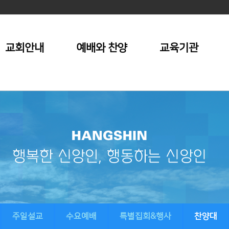
교회안내
예배와 찬양
교육기관
주일설교
수요예배
특별집회&행사
찬양대