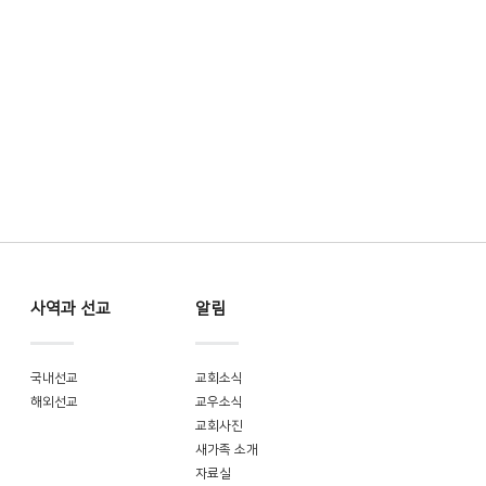
사역과 선교
알림
국내선교
교회소식
해외선교
교우소식
교회사진
새가족 소개
자료실