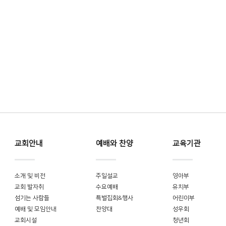
교회안내
예배와 찬양
교육기관
소개 및 비전
주일설교
영아부
교회 발자취
수요예배
유치부
섬기는 사람들
특별집회&행사
어린이부
예배 및 모임안내
찬양대
성우회
교회시설
청년회