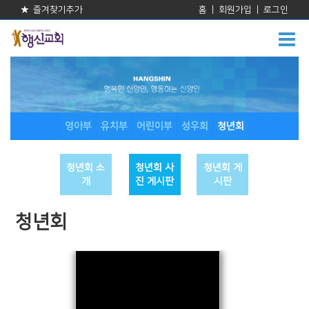
★ 즐겨찾기추가
홈
|
회원가입
|
로그인
영아부
유치부
어린이부
성우회
청년회
청년회 소
청년회 사
청년회 게
개
진 게시판
시판
청년회