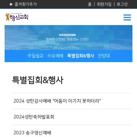
★ 즐겨찾기추가
홈
|
회원가입
|
로그인
주일설교
수요예배
특별집회&행사
찬양대
특별집회&행사
2024 성탄감사예배 "어둠이 이기지 못하더라"
2024성탄축하발표회
2023 송구영신예배