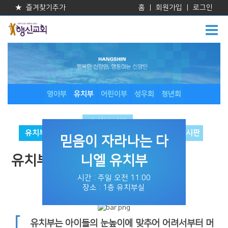
★ 즐겨찾기추가
홈
|
회원가입
|
로그인
영아부
유치부
어린이부
성우회
청년회
유치부 사진
유치부 소개
게시판
유치부 게시판
믿음이 자라나는 다
유치부
니엘 유치부
시간 : 주일 오전 11:00
장소 : 1층 유치부실
[
유치부는 아이들의 눈높이에 맞추어 어려서부터
머