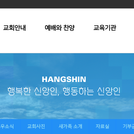
교회안내
예배와 찬양
교육기관
교우소식
교회사진
새가족 소개
자료실
기부