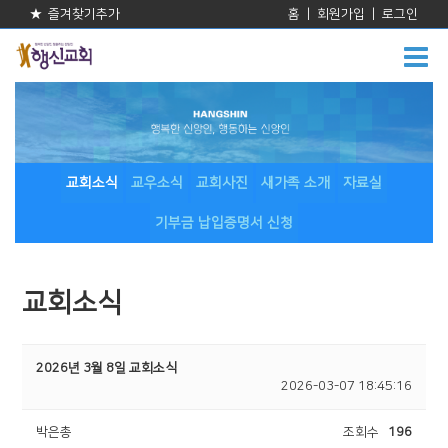
★ 즐겨찾기추가
홈
|
회원가입
|
로그인
교회소식
교우소식
교회사진
새가족 소개
자료실
기부금 납입증명서 신청
교회소식
2026년 3월 8일 교회소식
2026-03-07 18:45:16
박은총
조회수
196